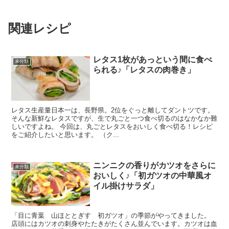
関連レシピ
レタス1枚があっという間に食べ
未分類
られる♪「レタスの肉巻き」
レタス生産量日本一は、長野県。2位をぐっと離してダントツです。
そんな新鮮なレタスですが、生で丸ごと一つ食べ切るのはなかなか難
しいですよね。 今回は、丸ごとレタスをおいしく食べ切る！レシピ
をご紹介したいと思います。 （ク...
ニンニクの香りがカツオをさらに
未分類
おいしく♪「初ガツオの中華風オ
イル掛けサラダ」
「目に青葉 山ほととぎす 初ガツオ」の季節がやってきました。
店頭にはカツオの刺身やたたきがたくさん並んでいます。カツオは血