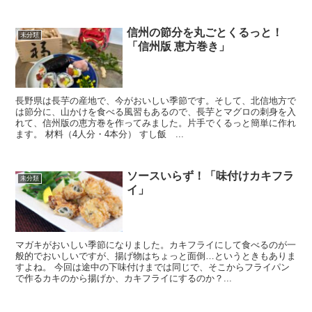
信州の節分を丸ごとくるっと！
未分類
「信州版 恵方巻き」
長野県は長芋の産地で、今がおいしい季節です。そして、北信地方で
は節分に、山かけを食べる風習もあるので、長芋とマグロの刺身を入
れて、信州版の恵方巻を作ってみました。片手でくるっと簡単に作れ
ます。 材料（4人分・4本分） すし飯 ...
ソースいらず！「味付けカキフラ
未分類
イ」
マガキがおいしい季節になりました。カキフライにして食べるのが一
般的でおいしいですが、揚げ物はちょっと面倒…というときもありま
すよね。 今回は途中の下味付けまでは同じで、そこからフライパン
で作るカキのから揚げか、カキフライにするのか？...