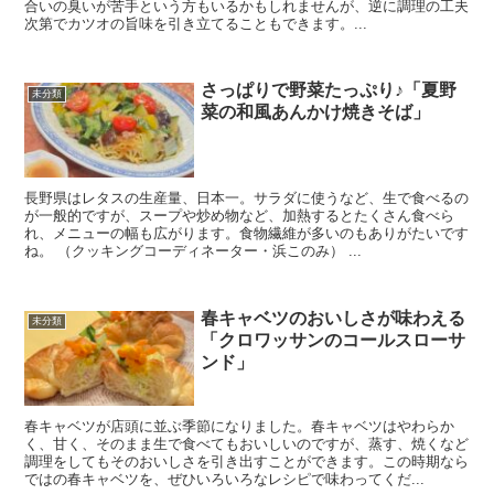
合いの臭いが苦手という方もいるかもしれませんが、逆に調理の工夫
次第でカツオの旨味を引き立てることもできます。...
さっぱりで野菜たっぷり♪「夏野
未分類
菜の和風あんかけ焼きそば」
長野県はレタスの生産量、日本一。サラダに使うなど、生で食べるの
が一般的ですが、スープや炒め物など、加熱するとたくさん食べら
れ、メニューの幅も広がります。食物繊維が多いのもありがたいです
ね。 （クッキングコーディネーター・浜このみ） ...
春キャベツのおいしさが味わえる
未分類
「クロワッサンのコールスローサ
ンド」
春キャベツが店頭に並ぶ季節になりました。春キャベツはやわらか
く、甘く、そのまま生で食べてもおいしいのですが、蒸す、焼くなど
調理をしてもそのおいしさを引き出すことができます。この時期なら
ではの春キャベツを、ぜひいろいろなレシピで味わってくだ...