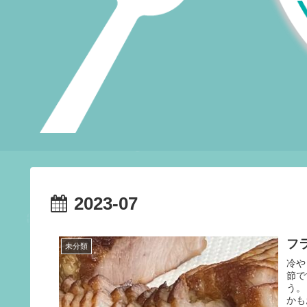
2023-07
フ
未分類
冷や
節で
う。
かも