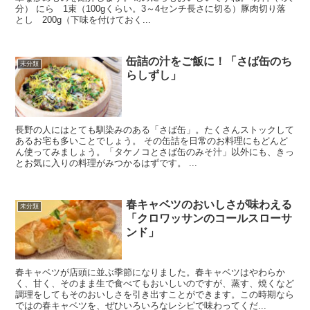
分） にら 1束（100gくらい。3～4センチ長さに切る）豚肉切り落
とし 200g（下味を付けておく...
缶詰の汁をご飯に！「さば缶のち
未分類
らしずし」
長野の人にはとても馴染みのある「さば缶」。たくさんストックして
あるお宅も多いことでしょう。 その缶詰を日常のお料理にもどんど
ん使ってみましょう。「タケノコとさば缶のみそ汁」以外にも、きっ
とお気に入りの料理がみつかるはずです。 ...
春キャベツのおいしさが味わえる
未分類
「クロワッサンのコールスローサ
ンド」
春キャベツが店頭に並ぶ季節になりました。春キャベツはやわらか
く、甘く、そのまま生で食べてもおいしいのですが、蒸す、焼くなど
調理をしてもそのおいしさを引き出すことができます。この時期なら
ではの春キャベツを、ぜひいろいろなレシピで味わってくだ...