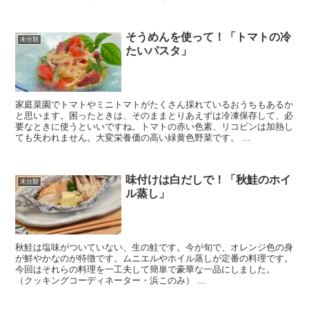
そうめんを使って！「トマトの冷
未分類
たいパスタ」
家庭菜園でトマトやミニトマトがたくさん採れているおうちもあるか
と思います。困ったときは、そのままとりあえずは冷凍保存して、必
要なときに使うといいですね。トマトの赤い色素、リコピンは加熱し
ても失われません。大変栄養価の高い緑黄色野菜です。 ...
味付けは白だしで！「秋鮭のホイ
未分類
ル蒸し」
秋鮭は塩味がついていない、生の鮭です。今が旬で、オレンジ色の身
が鮮やかなのが特徴です。ムニエルやホイル蒸しが定番の料理です。
今回はそれらの料理を一工夫して簡単で豪華な一品にしました。
（クッキングコーディネーター・浜このみ） ...