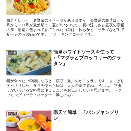
白菜というと、冬野菜のイメージがありますが、長野県の白菜は、６
月から１０月が最盛期で、夏が旬なのです。夏の涼しさと昼夜の寒暖
の差、朝霧に包まれて育てられた白菜は、軟らかく、サラダなど生で
食べるのもお勧めです。 （クッキングコーディネ...
簡単ホワイトソースを使って
未分類
♪「マダラとブロッコリーのグラ
タン」
鍋が食べたい季節になると、店頭に並ぶのが「タラ」です。さっぱり
あっさりした、タラを使った鍋は、大人の味ですね。 今回は、マダ
ラがいろいろな料理に使えることをお伝えしたいと思います。 （ク
ッキングコーディネーター・浜このみ） ...
寒天で簡単！「パンプキンプリ
未分類
ン」