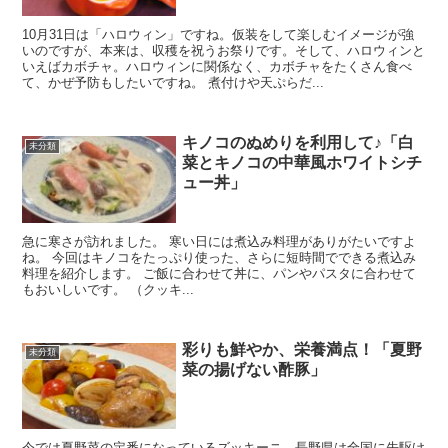
10月31日は「ハロウィン」ですね。仮装をして楽しむイメージが強
いのですが、本来は、収穫を祝うお祭りです。そして、ハロウィンと
いえばカボチャ。ハロウィンに関係なく、カボチャをたくさん食べ
て、かぜ予防もしたいですね。 煮付けや天ぷらだ...
キノコのぬめりを利用して♪「白
未分類
菜とキノコの中華風ホワイトシチ
ュー丼」
急に寒さが訪れました。 寒い日には煮込み料理がありがたいですよ
ね。 今回はキノコをたっぷり使った、さらに短時間でできる煮込み
料理を紹介します。 ご飯に合わせて丼に、パンやパスタに合わせて
もおいしいです。 （クッキ...
彩りも鮮やか、栄養満点！「夏野
未分類
菜の揚げない酢豚」
今では夏野菜の定番になっているズッキーニ。長野県は全国に先駆け