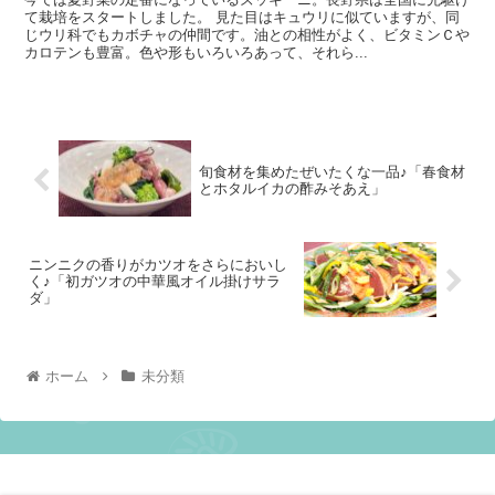
て栽培をスタートしました。 見た目はキュウリに似ていますが、同
じウリ科でもカボチャの仲間です。油との相性がよく、ビタミンＣや
カロテンも豊富。色や形もいろいろあって、それら...
旬食材を集めたぜいたくな一品♪「春食材
とホタルイカの酢みそあえ」
ニンニクの香りがカツオをさらにおいし
く♪「初ガツオの中華風オイル掛けサラ
ダ」
ホーム
未分類